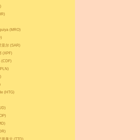
)
HR)
iya (MRO)
)
尔 (SAR)
(XPF)
 (CDF)
PLN)
)
)
 (HTG)
UD)
OP)
D)
DR)
美元 (TTD)