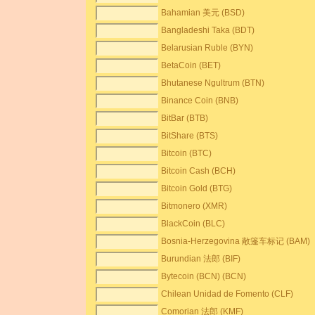
Bahamian 美元 (BSD)
Bangladeshi Taka (BDT)
Belarusian Ruble (BYN)
BetaCoin (BET)
Bhutanese Ngultrum (BTN)
Binance Coin (BNB)
BitBar (BTB)
BitShare (BTS)
Bitcoin (BTC)
Bitcoin Cash (BCH)
Bitcoin Gold (BTG)
Bitmonero (XMR)
BlackCoin (BLC)
Bosnia-Herzegovina 敞篷车标记 (BAM)
Burundian 法郎 (BIF)
Bytecoin (BCN) (BCN)
Chilean Unidad de Fomento (CLF)
Comorian 法郎 (KMF)