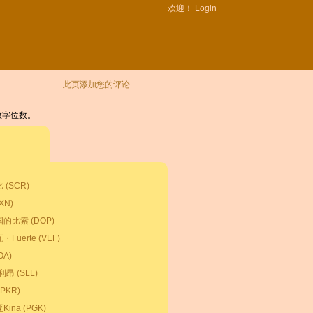
欢迎！
Login
此页添加您的评论
有效数字位数。
(SCR)
XN)
比索 (DOP)
uerte (VEF)
A)
利昂 (SLL)
PKR)
na (PGK)