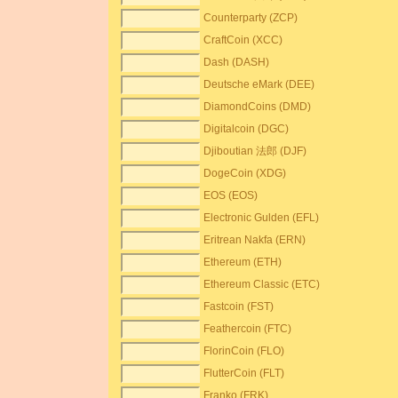
Counterparty (ZCP)
CraftCoin (XCC)
Dash (DASH)
Deutsche eMark (DEE)
DiamondCoins (DMD)
Digitalcoin (DGC)
Djiboutian 法郎 (DJF)
DogeCoin (XDG)
EOS (EOS)
Electronic Gulden (EFL)
Eritrean Nakfa (ERN)
Ethereum (ETH)
Ethereum Classic (ETC)
Fastcoin (FST)
Feathercoin (FTC)
FlorinCoin (FLO)
FlutterCoin (FLT)
Franko (FRK)