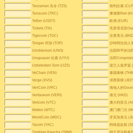
Tanzanian 先令 (TZS)
智利比索 (CLP
Terracoin (TRC)
柬埔寨Riel (K
Tether (USDT)
欧洲 (EUR)
Tickets (TIX)
毛里塔尼亚Ougu
Tigercoin (TGC)
汶莱美元 (BND
Tongan 邦加 (TOP)
沙特阿拉伯人里亚
Unobtanium (UNO)
法国和平的法郎 
Uruguayan 比索 (UYU)
法郎Congolais
Uzbekistani Som (UZS)
波兰人兹罗提 (
VeChain (VEN)
泰国泰铢 (THB
Verge (XVG)
泽西英镑 (JEP
VeriCoin (VRC)
海地人的Gourde
Veritaseum (VERI)
港元 (HKD)
Vertcoin (VTC)
澳大利亚元 (A
Walton (WTC)
澳门澳门元 (M
WorldCoin (WDC)
牙买加美元 (JM
Yacoin (YAC)
特殊提款权 (S
Zambian Kwacha (ZMW)
特立尼达和多巴哥