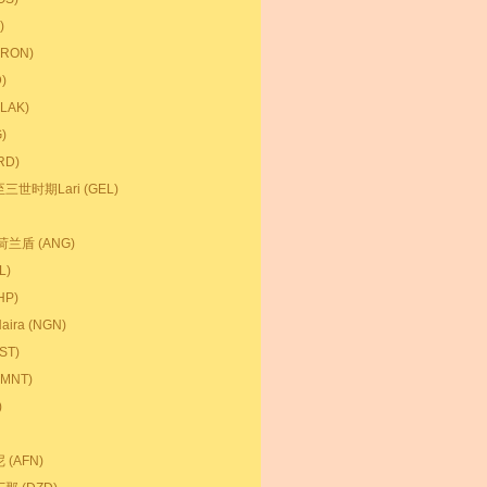
)
RON)
)
LAK)
)
RD)
世时期Lari (GEL)
 荷兰盾 (ANG)
L)
P)
ra (NGN)
ST)
MNT)
)
(AFN)