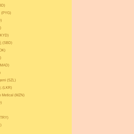
D)
 (PYG)
)
)
KYD)
(SBD)
OK)
)
MAD)
)
ni (SZL)
(LKR)
Metical (MZN)
)
TRY)
)