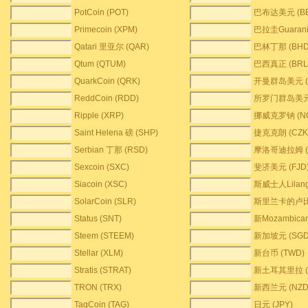
PotCoin (POT)
巴布达美元 (BB
Primecoin (XPM)
巴拉圭Guarani
Qatari 里亚尔 (QAR)
巴林丁那 (BHD
Qtum (QTUM)
巴西真正 (BRL
QuarkCoin (QRK)
开曼群岛美元 (
ReddCoin (RDD)
所罗门群岛美元 
Ripple (XRP)
挪威克罗钠 (N
Saint Helena 磅 (SHP)
捷克克朗 (CZK
Serbian 丁那 (RSD)
摩洛哥迪拉姆 (
Sexcoin (SXC)
斐济美元 (FJD
Siacoin (XSC)
斯威士人Lilange
SolarCoin (SLR)
斯里兰卡的卢比 
Status (SNT)
新Mozambican 
Steem (STEEM)
新加坡元 (SGD
Stellar (XLM)
新台币 (TWD)
Stratis (STRAT)
新土耳其里拉 (
TRON (TRX)
新西兰元 (NZD
TagCoin (TAG)
日元 (JPY)