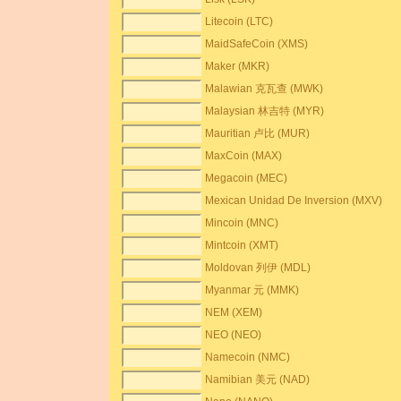
Litecoin (LTC)
MaidSafeCoin (XMS)
Maker (MKR)
Malawian 克瓦查 (MWK)
Malaysian 林吉特 (MYR)
Mauritian 卢比 (MUR)
MaxCoin (MAX)
Megacoin (MEC)
Mexican Unidad De Inversion (MXV)
Mincoin (MNC)
Mintcoin (XMT)
Moldovan 列伊 (MDL)
Myanmar 元 (MMK)
NEM (XEM)
NEO (NEO)
Namecoin (NMC)
Namibian 美元 (NAD)