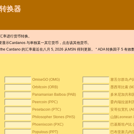
货币转换器
汇率进行货币转换。
显示Cardanos 与单独某一其它货币，点击该其他货币。
the Cardano 的汇率最近在八月 5, 2026 从MSN 得到更新。 “ ADA 转换因子 5 
OmiseGO (OMG)
塞舌尔群岛卢比 
Orbitcoin (ORB)
墨西哥比索 (M
Panamanian Balboa (PAB)
多米尼加共和国的
Peercoin (PPC)
委内瑞拉波利瓦・F
Pesetacoin (PTC)
安哥拉宽扎 (AO
Philosopher Stones (PHS)
山脉Leonean 
Phoenixcoin (PXC)
巴基斯坦卢比 (
Populous (PPT)
巴布亚新几内亚Ki