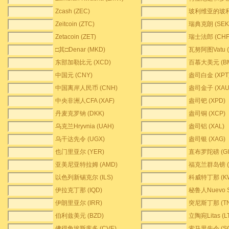
Zcash (ZEC)
玻利维亚的玻利
Zeitcoin (ZTC)
瑞典克朗 (SEK
Zetacoin (ZET)
瑞士法郎 (CHF
□其□Denar (MKD)
瓦努阿图Vatu (
东部加勒比元 (XCD)
百慕大美元 (B
中国元 (CNY)
盎司白金 (XPT
中国离岸人民币 (CNH)
盎司金子 (XAU
中央非洲人CFA (XAF)
盎司钯 (XPD)
丹麦克罗钠 (DKK)
盎司铜 (XCP)
乌克兰Hryvnia (UAH)
盎司铝 (XAL)
乌干达先令 (UGX)
盎司银 (XAG)
也门里亚尔 (YER)
直布罗陀磅 (GI
亚美尼亚特拉姆 (AMD)
福克兰群岛镑 (
以色列新锡克尔 (ILS)
科威特丁那 (K
伊拉克丁那 (IQD)
秘鲁人Nuevo S
伊朗里亚尔 (IRR)
突尼斯丁那 (TN
伯利兹美元 (BZD)
立陶宛Litas (L
佛得角埃斯库多 (CVE)
索马里先令 (SO