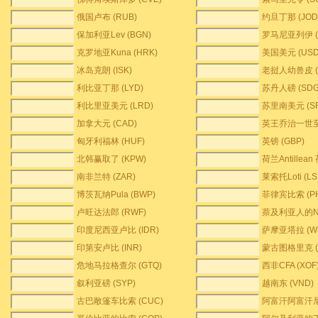
俄国卢布 (RUB)
约旦丁那 (JOD
保加利亚Lev (BGN)
罗马尼亚列伊 (
克罗地亚Kuna (HRK)
美国美元 (USD
冰岛克朗 (ISK)
老挝人幼兽皮 (
利比亚丁那 (LYD)
苏丹人磅 (SDG
利比里亚美元 (LRD)
苏里南美元 (S
加拿大元 (CAD)
英王乔治一世至三
匈牙利福林 (HUF)
英镑 (GBP)
北韩赢取了 (KPW)
荷兰Antillean
南非兰特 (ZAR)
莱索托Loti (LS
博茨瓦纳Pula (BWP)
菲律宾比索 (PH
卢旺达法郎 (RWF)
萘及利亚人的Nai
印度尼西亚卢比 (IDR)
萨摩亚塔拉 (W
印第安卢比 (INR)
蒙古图格里克 (
危地马拉格查尔 (GTQ)
西非CFA (XOF
叙利亚磅 (SYP)
越南东 (VND)
古巴敞篷车比索 (CUC)
阿富汗阿富汗尼 