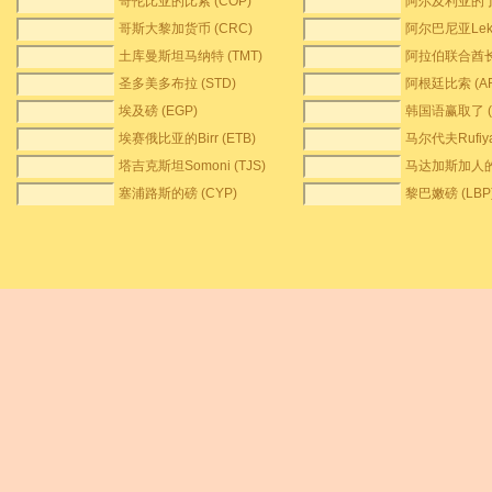
哥伦比亚的比索 (COP)
阿尔及利亚的丁那
哥斯大黎加货币 (CRC)
阿尔巴尼亚Lek 
土库曼斯坦马纳特 (TMT)
阿拉伯联合酋长
圣多美多布拉 (STD)
阿根廷比索 (AR
埃及磅 (EGP)
韩国语赢取了 (
埃赛俄比亚的Birr (ETB)
马尔代夫Rufiya
塔吉克斯坦Somoni (TJS)
马达加斯加人的Ar
塞浦路斯的磅 (CYP)
黎巴嫩磅 (LBP