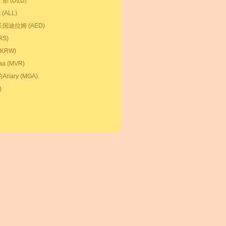
 (DZD)
(ALL)
国迪拉姆 (AED)
S)
KRW)
a (MVR)
iary (MGA)
)