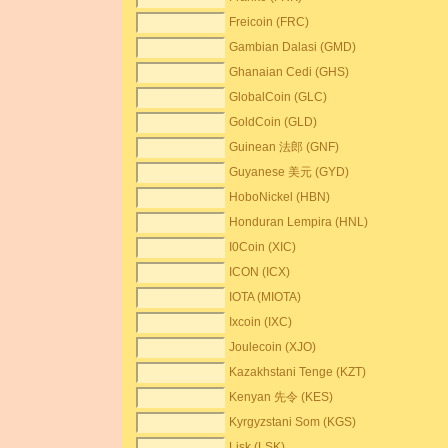
Freicoin (FRC)
Gambian Dalasi (GMD)
Ghanaian Cedi (GHS)
GlobalCoin (GLC)
GoldCoin (GLD)
Guinean 法郎 (GNF)
Guyanese 美元 (GYD)
HoboNickel (HBN)
Honduran Lempira (HNL)
I0Coin (XIC)
ICON (ICX)
IOTA (MIOTA)
Ixcoin (IXC)
Joulecoin (XJO)
Kazakhstani Tenge (KZT)
Kenyan 先令 (KES)
Kyrgyzstani Som (KGS)
Lisk (LSK)