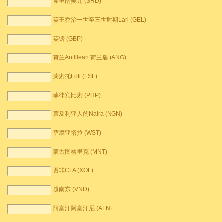
苏里南美元 (SRD)
英王乔治一世至三世时期Lari (GEL)
英镑 (GBP)
荷兰Antillean 荷兰盾 (ANG)
莱索托Loti (LSL)
菲律宾比索 (PHP)
萘及利亚人的Naira (NGN)
萨摩亚塔拉 (WST)
蒙古图格里克 (MNT)
西非CFA (XOF)
越南东 (VND)
阿富汗阿富汗尼 (AFN)