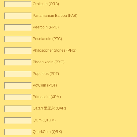
Orbitcoin (ORB)
Panamanian Balboa (PAB)
Peercoin (PPC)
Pesetacoin (PTC)
Philosopher Stones (PHS)
Phoenixcoin (PXC)
Populous (PPT)
PotCoin (POT)
Primecoin (XPM)
Qatari 里亚尔 (QAR)
Qtum (QTUM)
QuarkCoin (QRK)