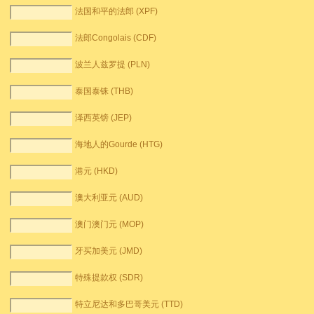
法国和平的法郎 (XPF)
法郎Congolais (CDF)
波兰人兹罗提 (PLN)
泰国泰铢 (THB)
泽西英镑 (JEP)
海地人的Gourde (HTG)
港元 (HKD)
澳大利亚元 (AUD)
澳门澳门元 (MOP)
牙买加美元 (JMD)
特殊提款权 (SDR)
特立尼达和多巴哥美元 (TTD)