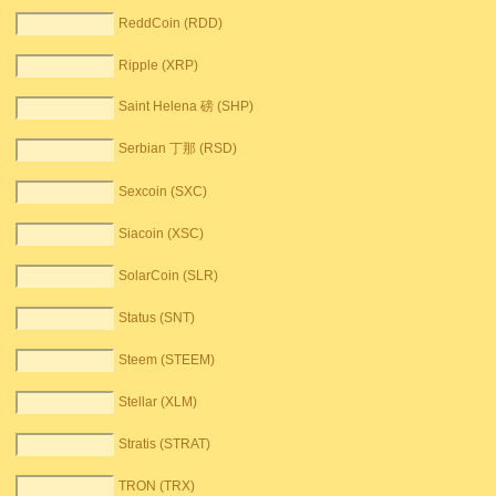
ReddCoin (RDD)
Ripple (XRP)
Saint Helena 磅 (SHP)
Serbian 丁那 (RSD)
Sexcoin (SXC)
Siacoin (XSC)
SolarCoin (SLR)
Status (SNT)
Steem (STEEM)
Stellar (XLM)
Stratis (STRAT)
TRON (TRX)