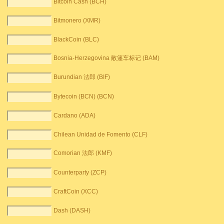
Bitcoin Cash (BCH)
Bitmonero (XMR)
BlackCoin (BLC)
Bosnia-Herzegovina 敞篷车标记 (BAM)
Burundian 法郎 (BIF)
Bytecoin (BCN) (BCN)
Cardano (ADA)
Chilean Unidad de Fomento (CLF)
Comorian 法郎 (KMF)
Counterparty (ZCP)
CraftCoin (XCC)
Dash (DASH)