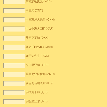
东部加勒比元 (XCD)
中国元 (CNY)
中国离岸人民币 (CNH)
中央非洲人CFA (XAF)
丹麦克罗钠 (DKK)
乌克兰Hryvnia (UAH)
乌干达先令 (UGX)
也门里亚尔 (YER)
亚美尼亚特拉姆 (AMD)
以色列新锡克尔 (ILS)
伊拉克丁那 (IQD)
伊朗里亚尔 (IRR)