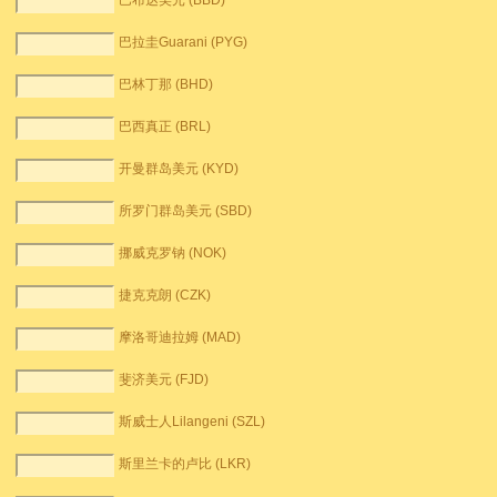
巴布达美元 (BBD)
巴拉圭Guarani (PYG)
巴林丁那 (BHD)
巴西真正 (BRL)
开曼群岛美元 (KYD)
所罗门群岛美元 (SBD)
挪威克罗钠 (NOK)
捷克克朗 (CZK)
摩洛哥迪拉姆 (MAD)
斐济美元 (FJD)
斯威士人Lilangeni (SZL)
斯里兰卡的卢比 (LKR)