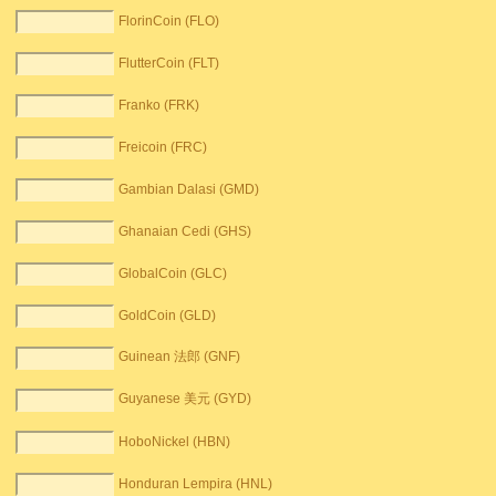
FlorinCoin (FLO)
FlutterCoin (FLT)
Franko (FRK)
Freicoin (FRC)
Gambian Dalasi (GMD)
Ghanaian Cedi (GHS)
GlobalCoin (GLC)
GoldCoin (GLD)
Guinean 法郎 (GNF)
Guyanese 美元 (GYD)
HoboNickel (HBN)
Honduran Lempira (HNL)