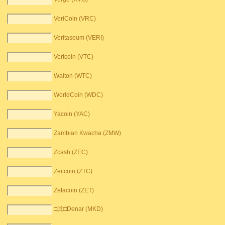
VeriCoin (VRC)
Veritaseum (VERI)
Vertcoin (VTC)
Walton (WTC)
WorldCoin (WDC)
Yacoin (YAC)
Zambian Kwacha (ZMW)
Zcash (ZEC)
Zeitcoin (ZTC)
Zetacoin (ZET)
□其□Denar (MKD)