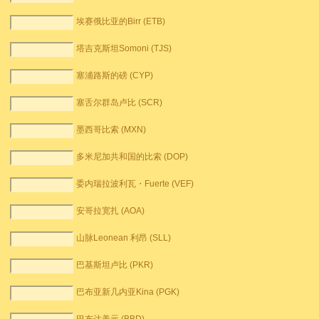
埃赛俄比亚的Birr (ETB)
塔吉克斯坦Somoni (TJS)
塞浦路斯的磅 (CYP)
塞舌尔群岛卢比 (SCR)
墨西哥比索 (MXN)
多米尼加共和国的比索 (DOP)
委内瑞拉波利瓦・Fuerte (VEF)
安哥拉宽扎 (AOA)
山脉Leonean 利昂 (SLL)
巴基斯坦卢比 (PKR)
巴布亚新几内亚Kina (PGK)