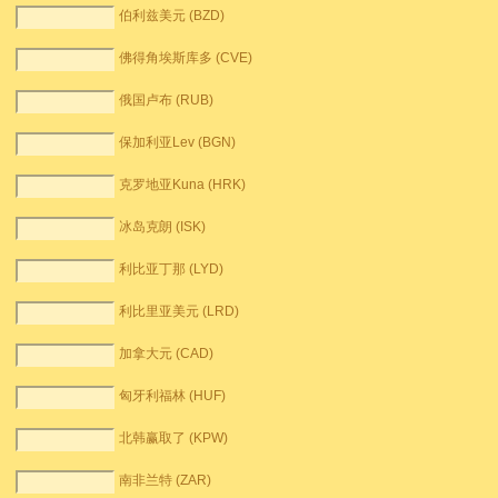
伯利兹美元 (BZD)
佛得角埃斯库多 (CVE)
俄国卢布 (RUB)
保加利亚Lev (BGN)
克罗地亚Kuna (HRK)
冰岛克朗 (ISK)
利比亚丁那 (LYD)
利比里亚美元 (LRD)
加拿大元 (CAD)
匈牙利福林 (HUF)
北韩赢取了 (KPW)
南非兰特 (ZAR)