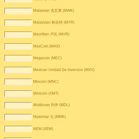
Malawian 克瓦查 (MWK)
Malaysian 林吉特 (MYR)
Mauritian 卢比 (MUR)
MaxCoin (MAX)
Megacoin (MEC)
Mexican Unidad De Inversion (MXV)
Mincoin (MNC)
Mintcoin (XMT)
Moldovan 列伊 (MDL)
Myanmar 元 (MMK)
NEM (XEM)