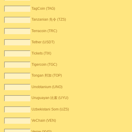
TagCoin (TAG)
Tanzanian 先令 (TZS)
Terracoin (TRC)
Tether (USDT)
Tickets (TIX)
Tigercoin (TGC)
Tongan 邦加 (TOP)
Unobtanium (UNO)
Uruguayan 比索 (UYU)
Uzbekistani Som (UZS)
VeChain (VEN)
Verge (XVG)