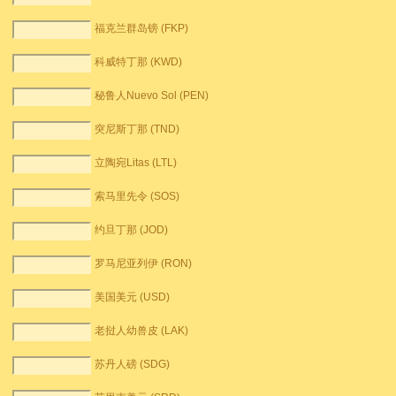
福克兰群岛镑 (FKP)
科威特丁那 (KWD)
秘鲁人Nuevo Sol (PEN)
突尼斯丁那 (TND)
立陶宛Litas (LTL)
索马里先令 (SOS)
约旦丁那 (JOD)
罗马尼亚列伊 (RON)
美国美元 (USD)
老挝人幼兽皮 (LAK)
苏丹人磅 (SDG)