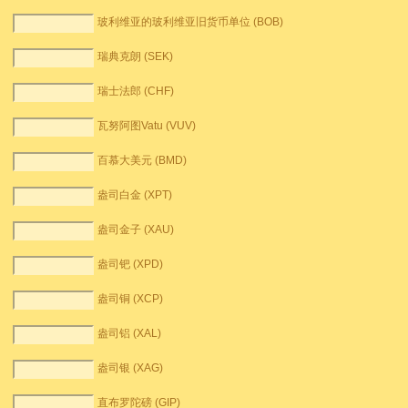
玻利维亚的玻利维亚旧货币单位 (BOB)
瑞典克朗 (SEK)
瑞士法郎 (CHF)
瓦努阿图Vatu (VUV)
百慕大美元 (BMD)
盎司白金 (XPT)
盎司金子 (XAU)
盎司钯 (XPD)
盎司铜 (XCP)
盎司铝 (XAL)
盎司银 (XAG)
直布罗陀磅 (GIP)