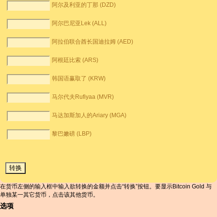
阿尔及利亚的丁那 (DZD)
阿尔巴尼亚Lek (ALL)
阿拉伯联合酋长国迪拉姆 (AED)
阿根廷比索 (ARS)
韩国语赢取了 (KRW)
马尔代夫Rufiyaa (MVR)
马达加斯加人的Ariary (MGA)
黎巴嫩磅 (LBP)
在货币左侧的输入框中输入欲转换的金额并点击“转换”按钮。要显示Bitcoin Gold 与
单独某一其它货币，点击该其他货币。
选项