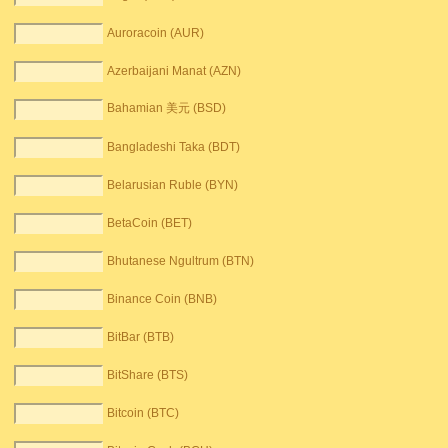
Auroracoin (AUR)
Azerbaijani Manat (AZN)
Bahamian 美元 (BSD)
Bangladeshi Taka (BDT)
Belarusian Ruble (BYN)
BetaCoin (BET)
Bhutanese Ngultrum (BTN)
Binance Coin (BNB)
BitBar (BTB)
BitShare (BTS)
Bitcoin (BTC)