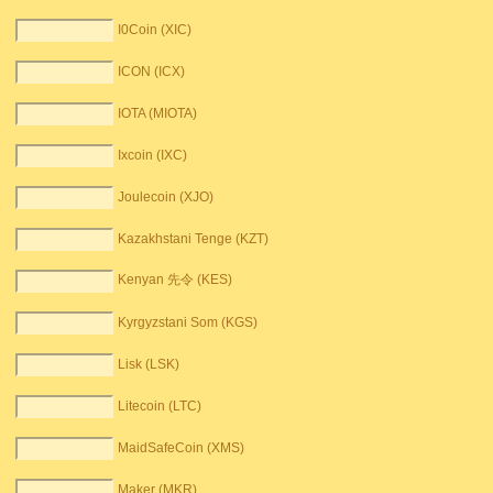
I0Coin (XIC)
ICON (ICX)
IOTA (MIOTA)
Ixcoin (IXC)
Joulecoin (XJO)
Kazakhstani Tenge (KZT)
Kenyan 先令 (KES)
Kyrgyzstani Som (KGS)
Lisk (LSK)
Litecoin (LTC)
MaidSafeCoin (XMS)
Maker (MKR)