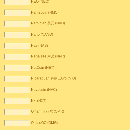
NEO (NEO)
Namecoin (NMC)
Namibian 美元 (NAD)
Nano (NANO)
Nas (NAS)
Nepalese 卢比 (NPR)
NetCoin (NET)
Nicaraguan 科多巴Oro (NIO)
Novacoin (NVC)
Nxt (NXT)
Omani 里亚尔 (OMR)
OmiseGO (OMG)