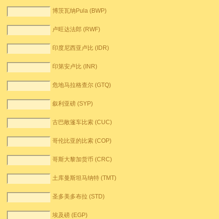
博茨瓦纳Pula (BWP)
卢旺达法郎 (RWF)
印度尼西亚卢比 (IDR)
印第安卢比 (INR)
危地马拉格查尔 (GTQ)
叙利亚磅 (SYP)
古巴敞篷车比索 (CUC)
哥伦比亚的比索 (COP)
哥斯大黎加货币 (CRC)
土库曼斯坦马纳特 (TMT)
圣多美多布拉 (STD)
埃及磅 (EGP)