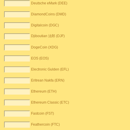
Deutsche eMark (DEE)
DiamondCoins (DMD)
Digitalcoin (DGC)
Djiboutian 法郎 (DJF)
DogeCoin (XDG)
EOS (EOS)
Electronic Gulden (EFL)
Eritrean Nakfa (ERN)
Ethereum (ETH)
Ethereum Classic (ETC)
Fastcoin (FST)
Feathercoin (FTC)