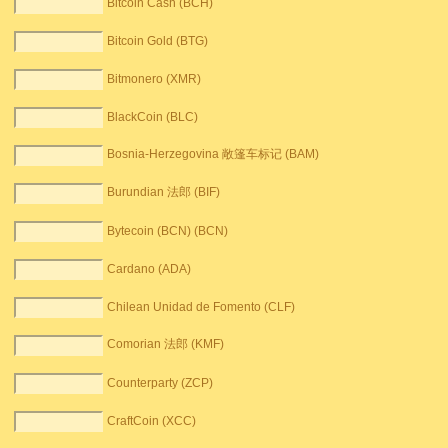
Bitcoin Cash (BCH)
Bitcoin Gold (BTG)
Bitmonero (XMR)
BlackCoin (BLC)
Bosnia-Herzegovina 敞篷车标记 (BAM)
Burundian 法郎 (BIF)
Bytecoin (BCN) (BCN)
Cardano (ADA)
Chilean Unidad de Fomento (CLF)
Comorian 法郎 (KMF)
Counterparty (ZCP)
CraftCoin (XCC)