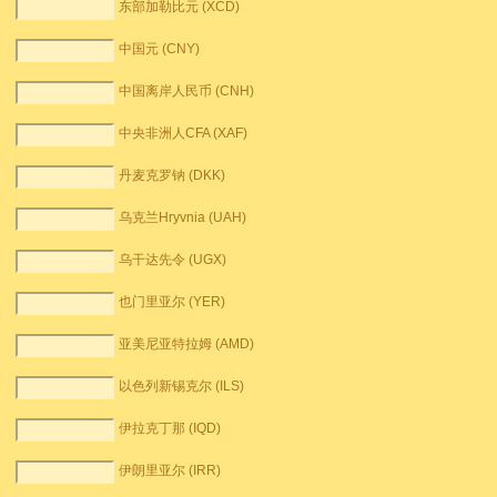
东部加勒比元 (XCD)
中国元 (CNY)
中国离岸人民币 (CNH)
中央非洲人CFA (XAF)
丹麦克罗钠 (DKK)
乌克兰Hryvnia (UAH)
乌干达先令 (UGX)
也门里亚尔 (YER)
亚美尼亚特拉姆 (AMD)
以色列新锡克尔 (ILS)
伊拉克丁那 (IQD)
伊朗里亚尔 (IRR)