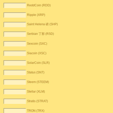
ReddCoin (RDD)
Ripple (XRP)
Saint Helena 磅 (SHP)
Serbian 丁那 (RSD)
Sexcoin (SXC)
Siacoin (XSC)
SolarCoin (SLR)
Status (SNT)
Steem (STEEM)
Stellar (XLM)
Stratis (STRAT)
TRON (TRX)