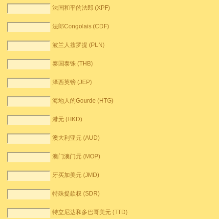
法国和平的法郎 (XPF)
法郎Congolais (CDF)
波兰人兹罗提 (PLN)
泰国泰铢 (THB)
泽西英镑 (JEP)
海地人的Gourde (HTG)
港元 (HKD)
澳大利亚元 (AUD)
澳门澳门元 (MOP)
牙买加美元 (JMD)
特殊提款权 (SDR)
特立尼达和多巴哥美元 (TTD)