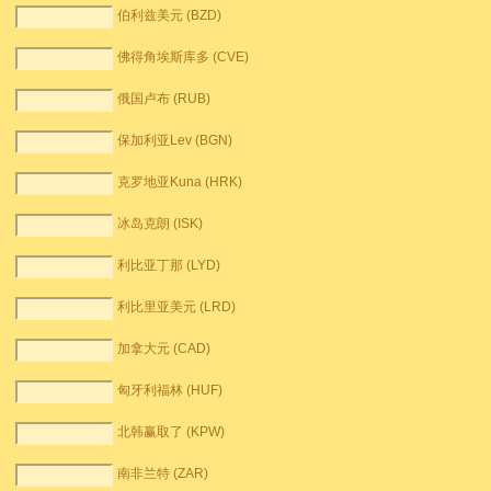
伯利兹美元 (BZD)
佛得角埃斯库多 (CVE)
俄国卢布 (RUB)
保加利亚Lev (BGN)
克罗地亚Kuna (HRK)
冰岛克朗 (ISK)
利比亚丁那 (LYD)
利比里亚美元 (LRD)
加拿大元 (CAD)
匈牙利福林 (HUF)
北韩赢取了 (KPW)
南非兰特 (ZAR)