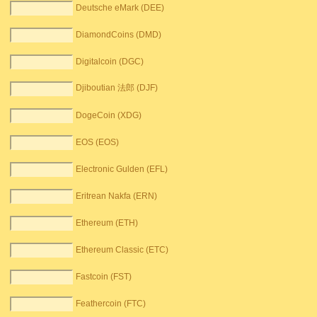
Deutsche eMark (DEE)
DiamondCoins (DMD)
Digitalcoin (DGC)
Djiboutian 法郎 (DJF)
DogeCoin (XDG)
EOS (EOS)
Electronic Gulden (EFL)
Eritrean Nakfa (ERN)
Ethereum (ETH)
Ethereum Classic (ETC)
Fastcoin (FST)
Feathercoin (FTC)