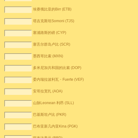
埃赛俄比亚的Birr (ETB)
塔吉克斯坦Somoni (TJS)
塞浦路斯的磅 (CYP)
塞舌尔群岛卢比 (SCR)
墨西哥比索 (MXN)
多米尼加共和国的比索 (DOP)
委内瑞拉波利瓦・Fuerte (VEF)
安哥拉宽扎 (AOA)
山脉Leonean 利昂 (SLL)
巴基斯坦卢比 (PKR)
巴布亚新几内亚Kina (PGK)