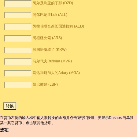
阿尔及利亚的丁那 (DZD)
阿尔巴尼亚Lek (ALL)
阿拉伯联合酋长国迪拉姆 (AED)
阿根廷比索 (ARS)
韩国语赢取了 (KRW)
马尔代夫Rufiyaa (MVR)
马达加斯加人的Ariary (MGA)
黎巴嫩磅 (LBP)
在货币左侧的输入框中输入欲转换的金额并点击“转换”按钮。要显示Dashes 与单独
某一其它货币，点击该其他货币。
选项