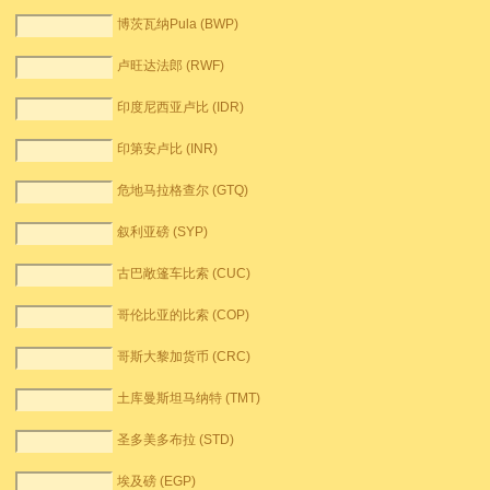
博茨瓦纳Pula (BWP)
卢旺达法郎 (RWF)
印度尼西亚卢比 (IDR)
印第安卢比 (INR)
危地马拉格查尔 (GTQ)
叙利亚磅 (SYP)
古巴敞篷车比索 (CUC)
哥伦比亚的比索 (COP)
哥斯大黎加货币 (CRC)
土库曼斯坦马纳特 (TMT)
圣多美多布拉 (STD)
埃及磅 (EGP)