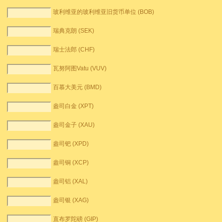
玻利维亚的玻利维亚旧货币单位 (BOB)
瑞典克朗 (SEK)
瑞士法郎 (CHF)
瓦努阿图Vatu (VUV)
百慕大美元 (BMD)
盎司白金 (XPT)
盎司金子 (XAU)
盎司钯 (XPD)
盎司铜 (XCP)
盎司铝 (XAL)
盎司银 (XAG)
直布罗陀磅 (GIP)