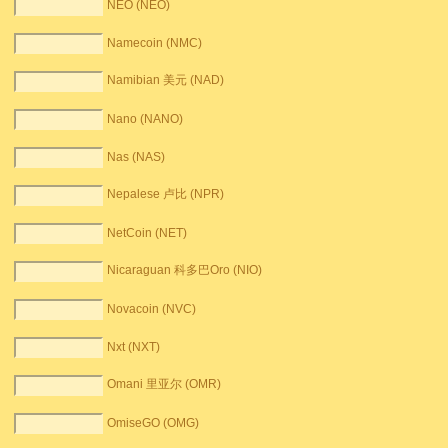
NEO (NEO)
Namecoin (NMC)
Namibian 美元 (NAD)
Nano (NANO)
Nas (NAS)
Nepalese 卢比 (NPR)
NetCoin (NET)
Nicaraguan 科多巴Oro (NIO)
Novacoin (NVC)
Nxt (NXT)
Omani 里亚尔 (OMR)
OmiseGO (OMG)