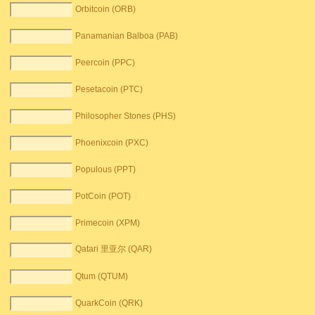
Orbitcoin (ORB)
Panamanian Balboa (PAB)
Peercoin (PPC)
Pesetacoin (PTC)
Philosopher Stones (PHS)
Phoenixcoin (PXC)
Populous (PPT)
PotCoin (POT)
Primecoin (XPM)
Qatari 里亚尔 (QAR)
Qtum (QTUM)
QuarkCoin (QRK)