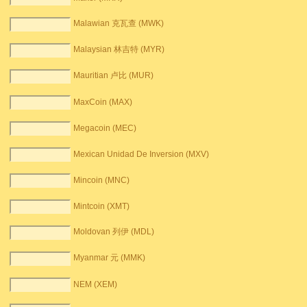
Malawian 克瓦查 (MWK)
Malaysian 林吉特 (MYR)
Mauritian 卢比 (MUR)
MaxCoin (MAX)
Megacoin (MEC)
Mexican Unidad De Inversion (MXV)
Mincoin (MNC)
Mintcoin (XMT)
Moldovan 列伊 (MDL)
Myanmar 元 (MMK)
NEM (XEM)