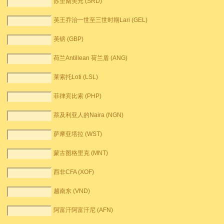
苏里南美元 (SRD)
英王乔治一世至三世时期Lari (GEL)
英镑 (GBP)
荷兰Antillean 荷兰盾 (ANG)
莱索托Loti (LSL)
菲律宾比索 (PHP)
萘及利亚人的Naira (NGN)
萨摩亚塔拉 (WST)
蒙古图格里克 (MNT)
西非CFA (XOF)
越南东 (VND)
阿富汗阿富汗尼 (AFN)