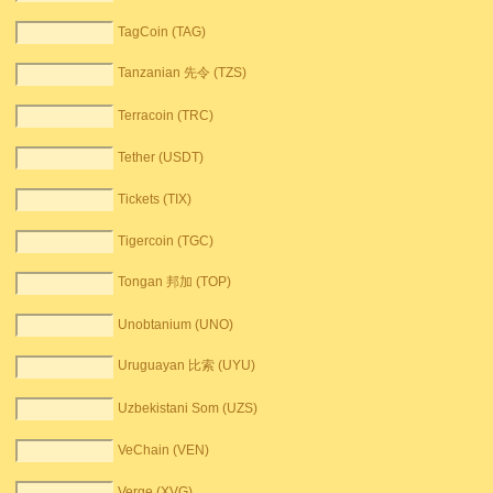
TagCoin (TAG)
Tanzanian 先令 (TZS)
Terracoin (TRC)
Tether (USDT)
Tickets (TIX)
Tigercoin (TGC)
Tongan 邦加 (TOP)
Unobtanium (UNO)
Uruguayan 比索 (UYU)
Uzbekistani Som (UZS)
VeChain (VEN)
Verge (XVG)