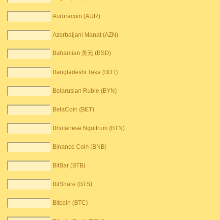
Auroracoin (AUR)
Azerbaijani Manat (AZN)
Bahamian 美元 (BSD)
Bangladeshi Taka (BDT)
Belarusian Ruble (BYN)
BetaCoin (BET)
Bhutanese Ngultrum (BTN)
Binance Coin (BNB)
BitBar (BTB)
BitShare (BTS)
Bitcoin (BTC)