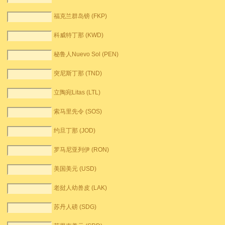
福克兰群岛镑 (FKP)
科威特丁那 (KWD)
秘鲁人Nuevo Sol (PEN)
突尼斯丁那 (TND)
立陶宛Litas (LTL)
索马里先令 (SOS)
约旦丁那 (JOD)
罗马尼亚列伊 (RON)
美国美元 (USD)
老挝人幼兽皮 (LAK)
苏丹人磅 (SDG)