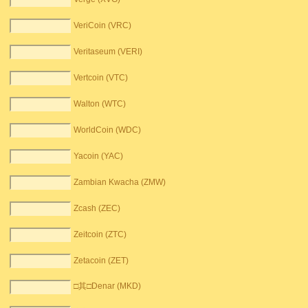
VeriCoin (VRC)
Veritaseum (VERI)
Vertcoin (VTC)
Walton (WTC)
WorldCoin (WDC)
Yacoin (YAC)
Zambian Kwacha (ZMW)
Zcash (ZEC)
Zeitcoin (ZTC)
Zetacoin (ZET)
□其□Denar (MKD)