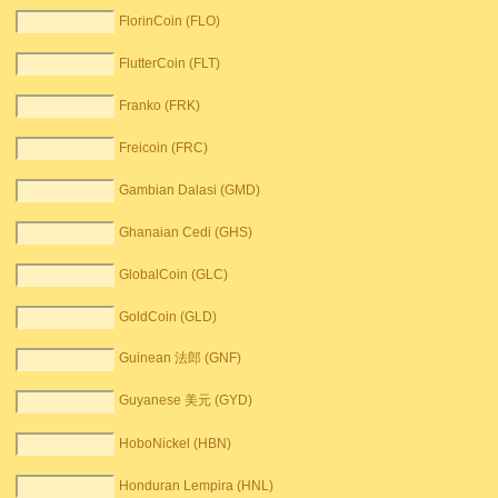
FlorinCoin (FLO)
FlutterCoin (FLT)
Franko (FRK)
Freicoin (FRC)
Gambian Dalasi (GMD)
Ghanaian Cedi (GHS)
GlobalCoin (GLC)
GoldCoin (GLD)
Guinean 法郎 (GNF)
Guyanese 美元 (GYD)
HoboNickel (HBN)
Honduran Lempira (HNL)