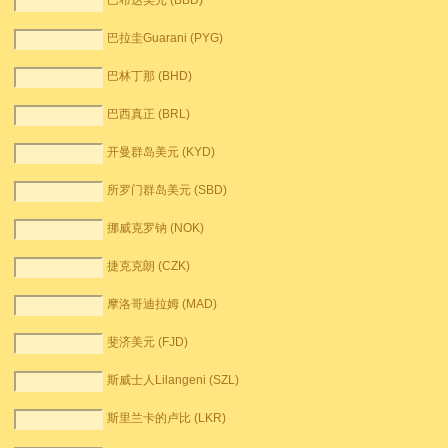
巴布达美元 (BBD)
巴拉圭Guarani (PYG)
巴林丁那 (BHD)
巴西真正 (BRL)
开曼群岛美元 (KYD)
所罗门群岛美元 (SBD)
挪威克罗钠 (NOK)
捷克克朗 (CZK)
摩洛哥迪拉姆 (MAD)
斐济美元 (FJD)
斯威士人Lilangeni (SZL)
斯里兰卡的卢比 (LKR)