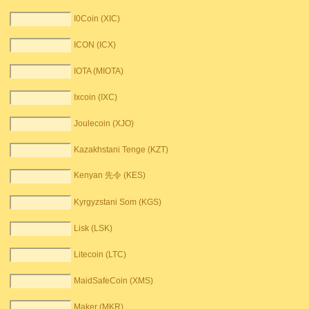
I0Coin (XIC)
ICON (ICX)
IOTA (MIOTA)
Ixcoin (IXC)
Joulecoin (XJO)
Kazakhstani Tenge (KZT)
Kenyan 先令 (KES)
Kyrgyzstani Som (KGS)
Lisk (LSK)
Litecoin (LTC)
MaidSafeCoin (XMS)
Maker (MKR)