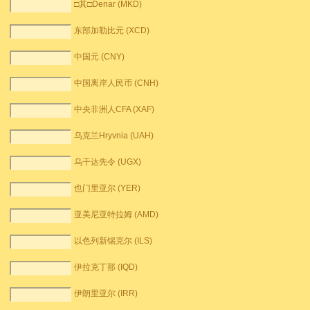
□其□Denar (MKD)
东部加勒比元 (XCD)
中国元 (CNY)
中国离岸人民币 (CNH)
中央非洲人CFA (XAF)
乌克兰Hryvnia (UAH)
乌干达先令 (UGX)
也门里亚尔 (YER)
亚美尼亚特拉姆 (AMD)
以色列新锡克尔 (ILS)
伊拉克丁那 (IQD)
伊朗里亚尔 (IRR)