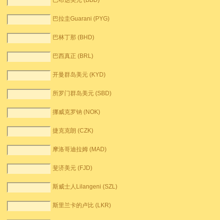
巴布达美元 (BBD)
巴拉圭Guarani (PYG)
巴林丁那 (BHD)
巴西真正 (BRL)
开曼群岛美元 (KYD)
所罗门群岛美元 (SBD)
挪威克罗钠 (NOK)
捷克克朗 (CZK)
摩洛哥迪拉姆 (MAD)
斐济美元 (FJD)
斯威士人Lilangeni (SZL)
斯里兰卡的卢比 (LKR)