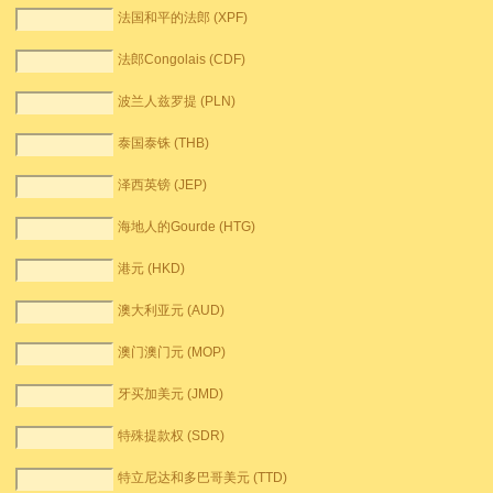
法国和平的法郎 (XPF)
法郎Congolais (CDF)
波兰人兹罗提 (PLN)
泰国泰铢 (THB)
泽西英镑 (JEP)
海地人的Gourde (HTG)
港元 (HKD)
澳大利亚元 (AUD)
澳门澳门元 (MOP)
牙买加美元 (JMD)
特殊提款权 (SDR)
特立尼达和多巴哥美元 (TTD)