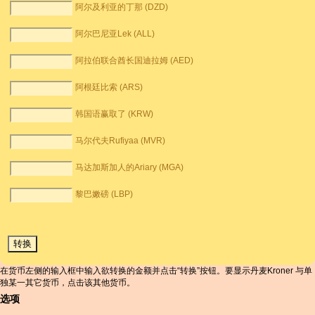
阿尔及利亚的丁那 (DZD)
阿尔巴尼亚Lek (ALL)
阿拉伯联合酋长国迪拉姆 (AED)
阿根廷比索 (ARS)
韩国语赢取了 (KRW)
马尔代夫Rufiyaa (MVR)
马达加斯加人的Ariary (MGA)
黎巴嫩磅 (LBP)
在货币左侧的输入框中输入欲转换的金额并点击“转换”按钮。要显示丹麦Kroner 与单
独某一其它货币，点击该其他货币。
选项