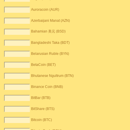
Auroracoin (AUR)
Azerbaijani Manat (AZN)
Bahamian 美元 (BSD)
Bangladeshi Taka (BDT)
Belarusian Ruble (BYN)
BetaCoin (BET)
Bhutanese Ngultrum (BTN)
Binance Coin (BNB)
BitBar (BTB)
BitShare (BTS)
Bitcoin (BTC)