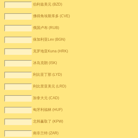
伯利兹美元 (BZD)
佛得角埃斯库多 (CVE)
俄国卢布 (RUB)
保加利亚Lev (BGN)
克罗地亚Kuna (HRK)
冰岛克朗 (ISK)
利比亚丁那 (LYD)
利比里亚美元 (LRD)
加拿大元 (CAD)
匈牙利福林 (HUF)
北韩赢取了 (KPW)
南非兰特 (ZAR)