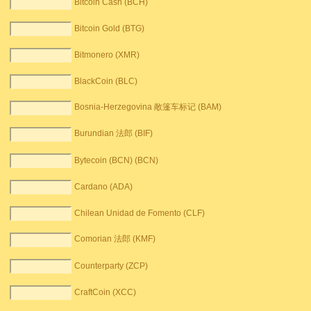
Bitcoin Cash (BCH)
Bitcoin Gold (BTG)
Bitmonero (XMR)
BlackCoin (BLC)
Bosnia-Herzegovina 敞篷车标记 (BAM)
Burundian 法郎 (BIF)
Bytecoin (BCN) (BCN)
Cardano (ADA)
Chilean Unidad de Fomento (CLF)
Comorian 法郎 (KMF)
Counterparty (ZCP)
CraftCoin (XCC)