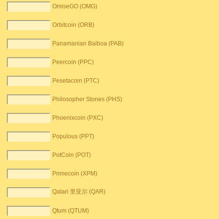
OmiseGO (OMG)
Orbitcoin (ORB)
Panamanian Balboa (PAB)
Peercoin (PPC)
Pesetacoin (PTC)
Philosopher Stones (PHS)
Phoenixcoin (PXC)
Populous (PPT)
PotCoin (POT)
Primecoin (XPM)
Qatari 里亚尔 (QAR)
Qtum (QTUM)