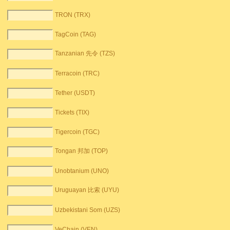
TRON (TRX)
TagCoin (TAG)
Tanzanian 先令 (TZS)
Terracoin (TRC)
Tether (USDT)
Tickets (TIX)
Tigercoin (TGC)
Tongan 邦加 (TOP)
Unobtanium (UNO)
Uruguayan 比索 (UYU)
Uzbekistani Som (UZS)
VeChain (VEN)