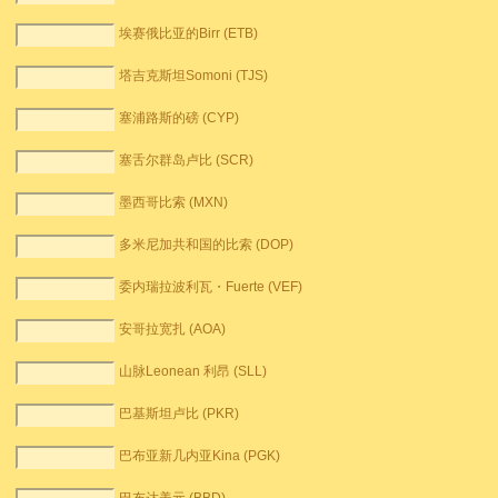
埃赛俄比亚的Birr (ETB)
塔吉克斯坦Somoni (TJS)
塞浦路斯的磅 (CYP)
塞舌尔群岛卢比 (SCR)
墨西哥比索 (MXN)
多米尼加共和国的比索 (DOP)
委内瑞拉波利瓦・Fuerte (VEF)
安哥拉宽扎 (AOA)
山脉Leonean 利昂 (SLL)
巴基斯坦卢比 (PKR)
巴布亚新几内亚Kina (PGK)