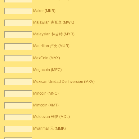
Maker (MKR)
Malawian 克瓦查 (MWK)
Malaysian 林吉特 (MYR)
Mauritian 卢比 (MUR)
MaxCoin (MAX)
Megacoin (MEC)
Mexican Unidad De Inversion (MXV)
Mincoin (MNC)
Mintcoin (XMT)
Moldovan 列伊 (MDL)
Myanmar 元 (MMK)