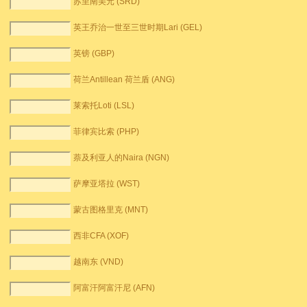
苏里南美元 (SRD)
英王乔治一世至三世时期Lari (GEL)
英镑 (GBP)
荷兰Antillean 荷兰盾 (ANG)
莱索托Loti (LSL)
菲律宾比索 (PHP)
萘及利亚人的Naira (NGN)
萨摩亚塔拉 (WST)
蒙古图格里克 (MNT)
西非CFA (XOF)
越南东 (VND)
阿富汗阿富汗尼 (AFN)