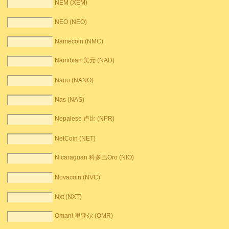
NEM (XEM)
NEO (NEO)
Namecoin (NMC)
Namibian 美元 (NAD)
Nano (NANO)
Nas (NAS)
Nepalese 卢比 (NPR)
NetCoin (NET)
Nicaraguan 科多巴Oro (NIO)
Novacoin (NVC)
Nxt (NXT)
Omani 里亚尔 (OMR)