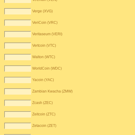
Verge (XVG)
VeriCoin (VRC)
Veritaseum (VERI)
Vertcoin (VTC)
Walton (WTC)
WorldCoin (WDC)
Yacoin (YAC)
Zambian Kwacha (ZMW)
Zcash (ZEC)
Zeitcoin (ZTC)
Zetacoin (ZET)