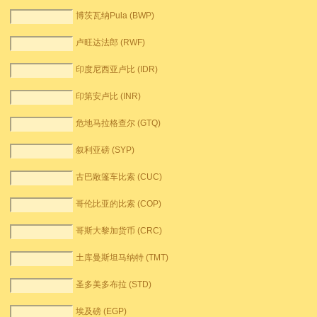
博茨瓦纳Pula (BWP)
卢旺达法郎 (RWF)
印度尼西亚卢比 (IDR)
印第安卢比 (INR)
危地马拉格查尔 (GTQ)
叙利亚磅 (SYP)
古巴敞篷车比索 (CUC)
哥伦比亚的比索 (COP)
哥斯大黎加货币 (CRC)
土库曼斯坦马纳特 (TMT)
圣多美多布拉 (STD)
埃及磅 (EGP)