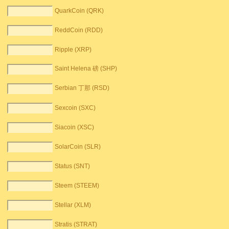
QuarkCoin (QRK)
ReddCoin (RDD)
Ripple (XRP)
Saint Helena 磅 (SHP)
Serbian 丁那 (RSD)
Sexcoin (SXC)
Siacoin (XSC)
SolarCoin (SLR)
Status (SNT)
Steem (STEEM)
Stellar (XLM)
Stratis (STRAT)