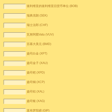
玻利维亚的玻利维亚旧货币单位 (BOB)
瑞典克朗 (SEK)
瑞士法郎 (CHF)
瓦努阿图Vatu (VUV)
百慕大美元 (BMD)
盎司白金 (XPT)
盎司金子 (XAU)
盎司钯 (XPD)
盎司铜 (XCP)
盎司铝 (XAL)
盎司银 (XAG)
直布罗陀磅 (GIP)