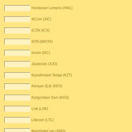
Honduran Lempira (HNL)
I0Coin (XIC)
ICON (ICX)
IOTA (MIOTA)
Ixcoin (IXC)
Joulecoin (XJO)
Kazakhstani Tenge (KZT)
Kenyan 先令 (KES)
Kyrgyzstani Som (KGS)
Lisk (LSK)
Litecoin (LTC)
MaidSafeCoin (XMS)