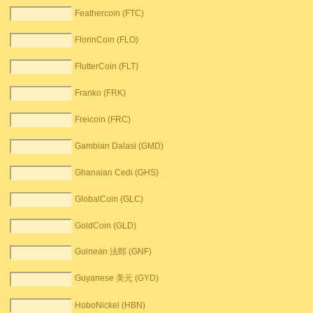
Feathercoin (FTC)
FlorinCoin (FLO)
FlutterCoin (FLT)
Franko (FRK)
Freicoin (FRC)
Gambian Dalasi (GMD)
Ghanaian Cedi (GHS)
GlobalCoin (GLC)
GoldCoin (GLD)
Guinean 法郎 (GNF)
Guyanese 美元 (GYD)
HoboNickel (HBN)