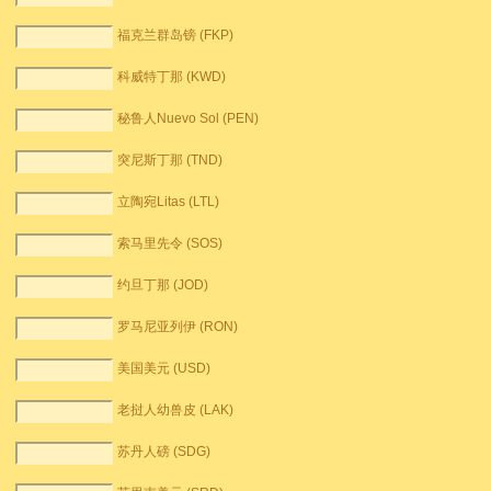
福克兰群岛镑 (FKP)
科威特丁那 (KWD)
秘鲁人Nuevo Sol (PEN)
突尼斯丁那 (TND)
立陶宛Litas (LTL)
索马里先令 (SOS)
约旦丁那 (JOD)
罗马尼亚列伊 (RON)
美国美元 (USD)
老挝人幼兽皮 (LAK)
苏丹人磅 (SDG)