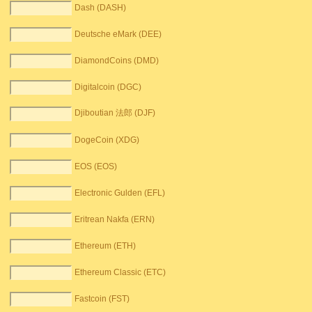
Dash (DASH)
Deutsche eMark (DEE)
DiamondCoins (DMD)
Digitalcoin (DGC)
Djiboutian 法郎 (DJF)
DogeCoin (XDG)
EOS (EOS)
Electronic Gulden (EFL)
Eritrean Nakfa (ERN)
Ethereum (ETH)
Ethereum Classic (ETC)
Fastcoin (FST)