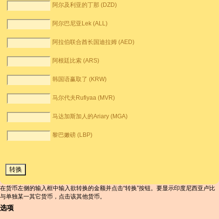
阿尔及利亚的丁那 (DZD)
阿尔巴尼亚Lek (ALL)
阿拉伯联合酋长国迪拉姆 (AED)
阿根廷比索 (ARS)
韩国语赢取了 (KRW)
马尔代夫Rufiyaa (MVR)
马达加斯加人的Ariary (MGA)
黎巴嫩磅 (LBP)
在货币左侧的输入框中输入欲转换的金额并点击“转换”按钮。要显示印度尼西亚卢比
与单独某一其它货币，点击该其他货币。
选项