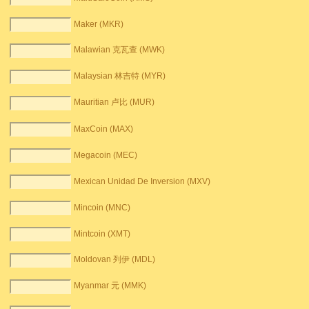
Maker (MKR)
Malawian 克瓦查 (MWK)
Malaysian 林吉特 (MYR)
Mauritian 卢比 (MUR)
MaxCoin (MAX)
Megacoin (MEC)
Mexican Unidad De Inversion (MXV)
Mincoin (MNC)
Mintcoin (XMT)
Moldovan 列伊 (MDL)
Myanmar 元 (MMK)