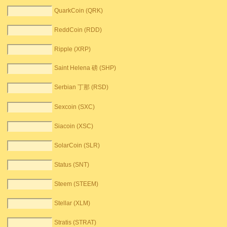
QuarkCoin (QRK)
ReddCoin (RDD)
Ripple (XRP)
Saint Helena 磅 (SHP)
Serbian 丁那 (RSD)
Sexcoin (SXC)
Siacoin (XSC)
SolarCoin (SLR)
Status (SNT)
Steem (STEEM)
Stellar (XLM)
Stratis (STRAT)