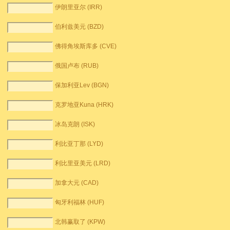
伊朗里亚尔 (IRR)
伯利兹美元 (BZD)
佛得角埃斯库多 (CVE)
俄国卢布 (RUB)
保加利亚Lev (BGN)
克罗地亚Kuna (HRK)
冰岛克朗 (ISK)
利比亚丁那 (LYD)
利比里亚美元 (LRD)
加拿大元 (CAD)
匈牙利福林 (HUF)
北韩赢取了 (KPW)