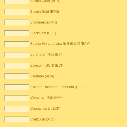
Bitcoin Cash (BCH)
Bitcoin Gold (BTG)
Bitmonero (XMR)
BlackCoin (BLC)
Bosnia-Herzegovina 敞篷车标记 (BAM)
Burundian 法郎 (BIF)
Bytecoin (BCN) (BCN)
Cardano (ADA)
Chilean Unidad de Fomento (CLF)
Comorian 法郎 (KMF)
Counterparty (ZCP)
CraftCoin (XCC)