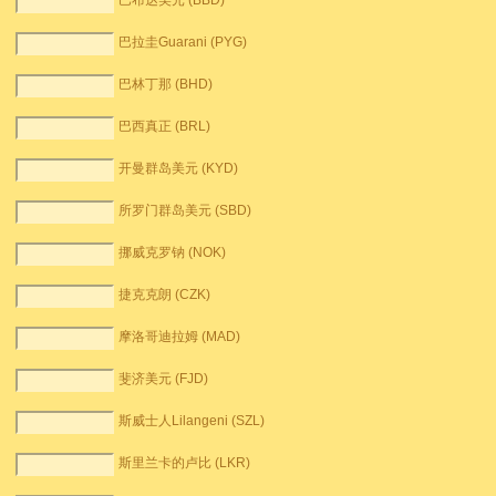
巴布达美元 (BBD)
巴拉圭Guarani (PYG)
巴林丁那 (BHD)
巴西真正 (BRL)
开曼群岛美元 (KYD)
所罗门群岛美元 (SBD)
挪威克罗钠 (NOK)
捷克克朗 (CZK)
摩洛哥迪拉姆 (MAD)
斐济美元 (FJD)
斯威士人Lilangeni (SZL)
斯里兰卡的卢比 (LKR)