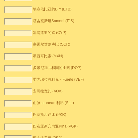
埃赛俄比亚的Birr (ETB)
塔吉克斯坦Somoni (TJS)
塞浦路斯的磅 (CYP)
塞舌尔群岛卢比 (SCR)
墨西哥比索 (MXN)
多米尼加共和国的比索 (DOP)
委内瑞拉波利瓦・Fuerte (VEF)
安哥拉宽扎 (AOA)
山脉Leonean 利昂 (SLL)
巴基斯坦卢比 (PKR)
巴布亚新几内亚Kina (PGK)