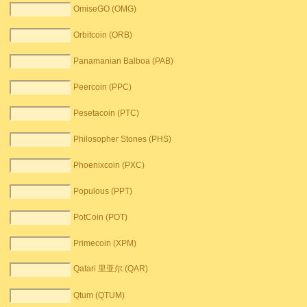
OmiseGO (OMG)
Orbitcoin (ORB)
Panamanian Balboa (PAB)
Peercoin (PPC)
Pesetacoin (PTC)
Philosopher Stones (PHS)
Phoenixcoin (PXC)
Populous (PPT)
PotCoin (POT)
Primecoin (XPM)
Qatari 里亚尔 (QAR)
Qtum (QTUM)