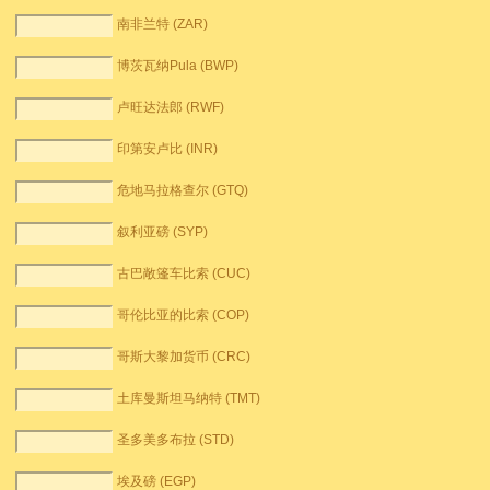
南非兰特 (ZAR)
博茨瓦纳Pula (BWP)
卢旺达法郎 (RWF)
印第安卢比 (INR)
危地马拉格查尔 (GTQ)
叙利亚磅 (SYP)
古巴敞篷车比索 (CUC)
哥伦比亚的比索 (COP)
哥斯大黎加货币 (CRC)
土库曼斯坦马纳特 (TMT)
圣多美多布拉 (STD)
埃及磅 (EGP)