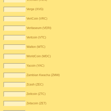
Verge (XVG)
VeriCoin (VRC)
Veritaseum (VERI)
Vertcoin (VTC)
Walton (WTC)
WorldCoin (WDC)
Yacoin (YAC)
Zambian Kwacha (ZMW)
Zcash (ZEC)
Zeitcoin (ZTC)
Zetacoin (ZET)