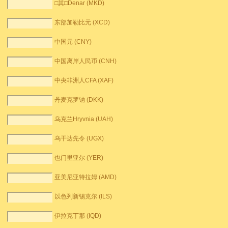
□其□Denar (MKD)
东部加勒比元 (XCD)
中国元 (CNY)
中国离岸人民币 (CNH)
中央非洲人CFA (XAF)
丹麦克罗钠 (DKK)
乌克兰Hryvnia (UAH)
乌干达先令 (UGX)
也门里亚尔 (YER)
亚美尼亚特拉姆 (AMD)
以色列新锡克尔 (ILS)
伊拉克丁那 (IQD)