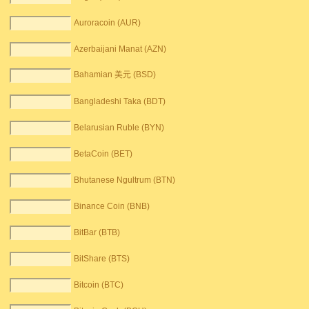
Auroracoin (AUR)
Azerbaijani Manat (AZN)
Bahamian 美元 (BSD)
Bangladeshi Taka (BDT)
Belarusian Ruble (BYN)
BetaCoin (BET)
Bhutanese Ngultrum (BTN)
Binance Coin (BNB)
BitBar (BTB)
BitShare (BTS)
Bitcoin (BTC)