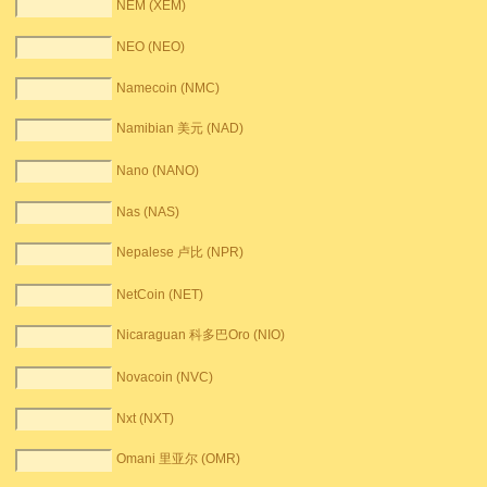
NEM (XEM)
NEO (NEO)
Namecoin (NMC)
Namibian 美元 (NAD)
Nano (NANO)
Nas (NAS)
Nepalese 卢比 (NPR)
NetCoin (NET)
Nicaraguan 科多巴Oro (NIO)
Novacoin (NVC)
Nxt (NXT)
Omani 里亚尔 (OMR)