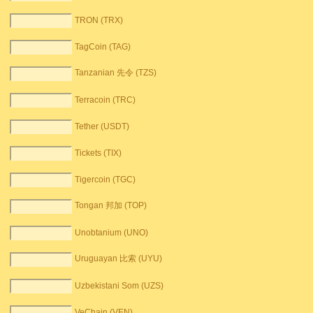
TRON (TRX)
TagCoin (TAG)
Tanzanian 先令 (TZS)
Terracoin (TRC)
Tether (USDT)
Tickets (TIX)
Tigercoin (TGC)
Tongan 邦加 (TOP)
Unobtanium (UNO)
Uruguayan 比索 (UYU)
Uzbekistani Som (UZS)
VeChain (VEN)