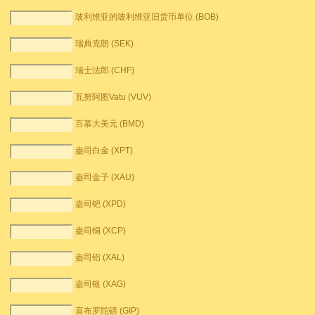
玻利维亚的玻利维亚旧货币单位 (BOB)
瑞典克朗 (SEK)
瑞士法郎 (CHF)
瓦努阿图Vatu (VUV)
百慕大美元 (BMD)
盎司白金 (XPT)
盎司金子 (XAU)
盎司钯 (XPD)
盎司铜 (XCP)
盎司铝 (XAL)
盎司银 (XAG)
直布罗陀磅 (GIP)