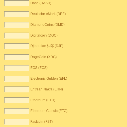
Dash (DASH)
Deutsche eMark (DEE)
DiamondCoins (DMD)
Digitalcoin (DGC)
Djiboutian 法郎 (DJF)
DogeCoin (XDG)
EOS (EOS)
Electronic Gulden (EFL)
Eritrean Nakfa (ERN)
Ethereum (ETH)
Ethereum Classic (ETC)
Fastcoin (FST)