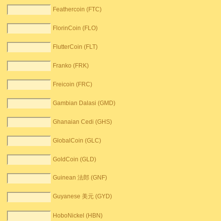
Feathercoin (FTC)
FlorinCoin (FLO)
FlutterCoin (FLT)
Franko (FRK)
Freicoin (FRC)
Gambian Dalasi (GMD)
Ghanaian Cedi (GHS)
GlobalCoin (GLC)
GoldCoin (GLD)
Guinean 法郎 (GNF)
Guyanese 美元 (GYD)
HoboNickel (HBN)