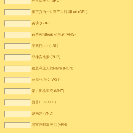
苏里南美元 (SRD)
英王乔治一世至三世时期Lari (GEL)
英镑 (GBP)
荷兰Antillean 荷兰盾 (ANG)
莱索托Loti (LSL)
菲律宾比索 (PHP)
萘及利亚人的Naira (NGN)
萨摩亚塔拉 (WST)
蒙古图格里克 (MNT)
西非CFA (XOF)
越南东 (VND)
阿富汗阿富汗尼 (AFN)