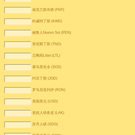
福克兰群岛镑 (FKP)
科威特丁那 (KWD)
秘鲁人Nuevo Sol (PEN)
突尼斯丁那 (TND)
立陶宛Litas (LTL)
索马里先令 (SOS)
约旦丁那 (JOD)
罗马尼亚列伊 (RON)
美国美元 (USD)
老挝人幼兽皮 (LAK)
苏丹人磅 (SDG)