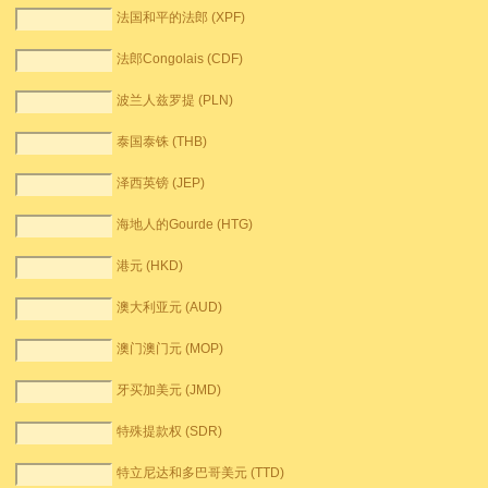
法国和平的法郎 (XPF)
法郎Congolais (CDF)
波兰人兹罗提 (PLN)
泰国泰铢 (THB)
泽西英镑 (JEP)
海地人的Gourde (HTG)
港元 (HKD)
澳大利亚元 (AUD)
澳门澳门元 (MOP)
牙买加美元 (JMD)
特殊提款权 (SDR)
特立尼达和多巴哥美元 (TTD)