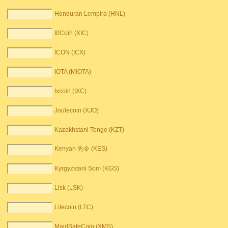
Honduran Lempira (HNL)
I0Coin (XIC)
ICON (ICX)
IOTA (MIOTA)
Ixcoin (IXC)
Joulecoin (XJO)
Kazakhstani Tenge (KZT)
Kenyan 先令 (KES)
Kyrgyzstani Som (KGS)
Lisk (LSK)
Litecoin (LTC)
MaidSafeCoin (XMS)